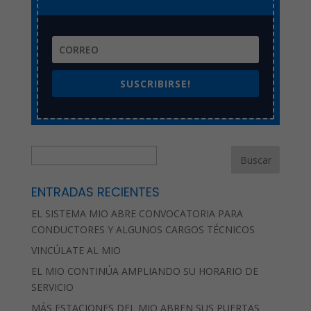
SUSCRIBIRSE!
B
u
s
ENTRADAS RECIENTES
c
EL SISTEMA MIO ABRE CONVOCATORIA PARA
a
CONDUCTORES Y ALGUNOS CARGOS TÉCNICOS
r
VINCÚLATE AL MIO
EL MIO CONTINÚA AMPLIANDO SU HORARIO DE
SERVICIO
MÁS ESTACIONES DEL MIO ABREN SUS PUERTAS