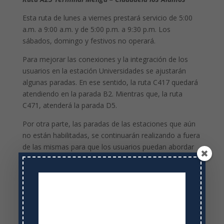
Esta ruta de lunes a viernes prestará servicio de 5:00
a.m. a 9:00 a.m. y de 5:00 p.m. a 9:30 p.m. Los
sábados, domingo y festivos no operará.
Para mejorar las conexiones y la integración de los
usuarios en la estación Universidades se ajustarán
algunas paradas. En ese sentido, la ruta C417 quedará
atendiendo en la parada B2. Mientras que, la ruta
C471, atenderá la parada D5.
Por otra parte, las paradas de las estaciones que aún
no están habilitadas, se continuarán realizando a fuera
de las mismas para que los usuarios puedan abordar
sus rutas.
Finalmente, los usuarios tienen como medios de pago
para acceder a los buses, estaciones y terminales del
masivo, además de la tarjeta MIO, las tarjetas débito,
crédito o prepago Visa sin contacto y credenciales
digitales, las cuales se suman también a las débito de