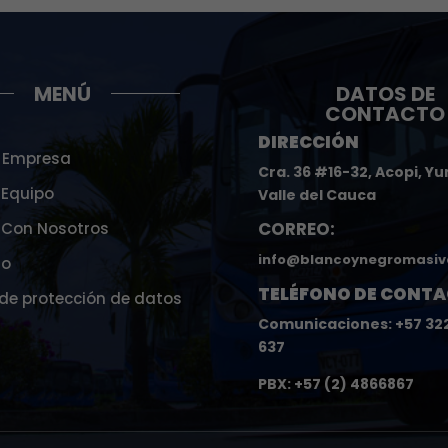
MENÚ
DATOS DE
CONTACTO
DIRECCIÓN
 Empresa
Cra. 36 #16-32, Acopi, Y
 Equipo
Valle del Cauca
CORREO:
 Con Nosotros
info@blancoynegromasiv
to
TELÉFONO DE CONTA
 de protección de datos
Comunicaciones: +57 32
637
PBX: +57 (2) 4866867