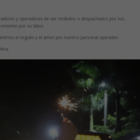
eradores y operadoras de ser recibidos o despachados por sus
imiento por su labor.
rtimos el orgullo y el amor por nuestro personal operador.
ibra.