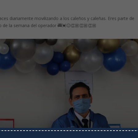
ces diariamente movilizando a los caleños y caleñas. Eres parte de
cio de la semana del operador
🚎
💓
😊
👏🏼
👏🏼
👏🏼