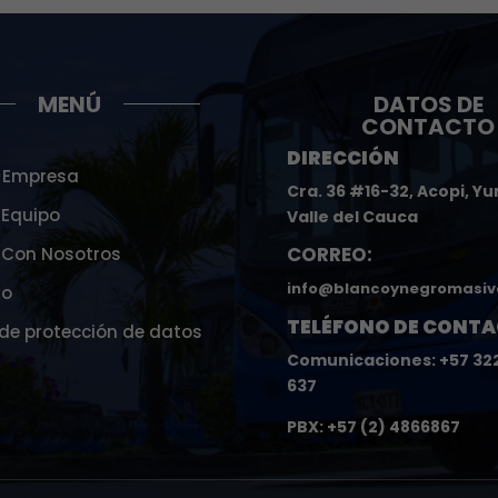
MENÚ
DATOS DE
CONTACTO
DIRECCIÓN
 Empresa
Cra. 36 #16-32, Acopi, Y
 Equipo
Valle del Cauca
CORREO:
 Con Nosotros
info@blancoynegromasiv
to
TELÉFONO DE CONTA
 de protección de datos
Comunicaciones: +57 32
637
PBX: +57 (2) 4866867