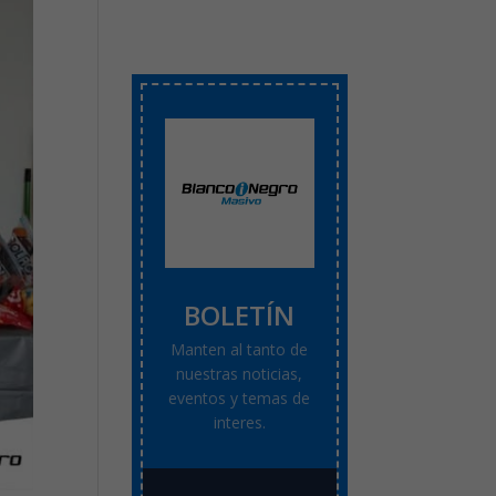
BOLETÍN
Manten al tanto de
nuestras noticias,
eventos y temas de
interes.