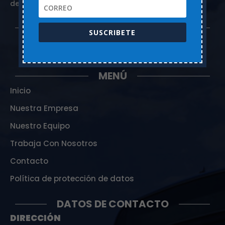
de un servicio de calidad.
SÍGUENOS EN:
SUSCRIBETE
MENÚ
Inicio
Nuestra Empresa
Nuestro Equipo
Trabaja Con Nosotros
Contacto
Política de protección de datos
DATOS DE CONTACTO
DIRECCIÓN